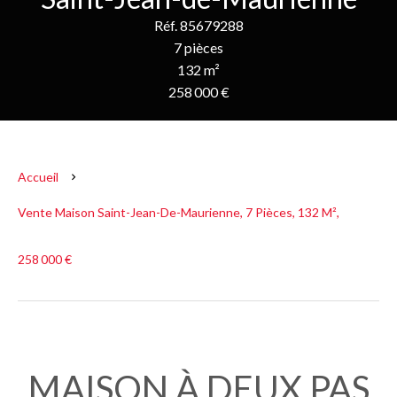
Réf. 85679288
7 pièces
132 m²
258 000 €
Accueil
Vente Maison Saint-Jean-De-Maurienne, 7 Pièces, 132 M²,
258 000 €
MAISON À DEUX PAS