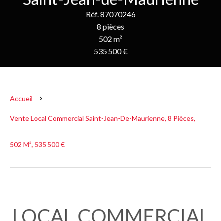
Réf. 87070246
8 pièces
502 m²
535 500 €
Accueil
Vente Local Commercial Saint-Jean-De-Maurienne, 8 Pièces,
502 M², 535 500 €
LOCAL COMMERCIAL