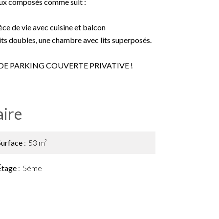
ux composés comme suit :
èce de vie avec cuisine et balcon
ts doubles, une chambre avec lits superposés.
ACE DE PARKING COUVERTE PRIVATIVE !
ire
Surface
53 m²
Étage
5ème