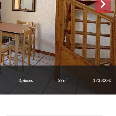
3 pièces
53 m²
173 500 €