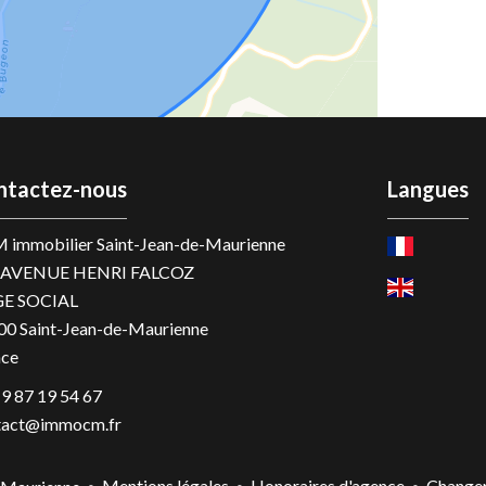
ntactez-nous
Langues
 immobilier Saint-Jean-de-Maurienne
 AVENUE HENRI FALCOZ
GE SOCIAL
00
Saint-Jean-de-Maurienne
nce
9 87 19 54 67
tact@immocm.fr
Mentions légales
Honoraires d'agence
Changer