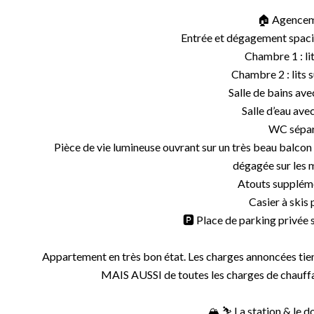
🏠 Agencem
Entrée et dégagement spac
Chambre 1 : li
Chambre 2 : lits
Salle de bains ave
Salle d’eau av
WC sépa
Pièce de vie lumineuse ouvrant sur un très beau balcon 
dégagée sur les
Atouts suppléme
Casier à skis 
🅿️ Place de parking privée 
Appartement en très bon état. Les charges annoncées tie
MAIS AUSSI de toutes les charges de chauffag
🏔️ ⛷️ La station & le 