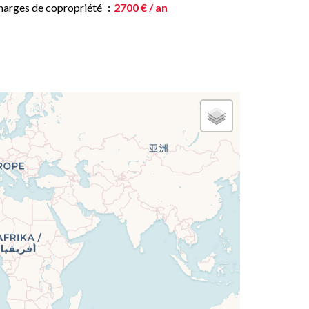
harges de copropriété
2700 € / an