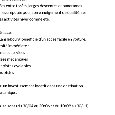
iées entre forêts, larges descentes et panoramas
on est réputée pour son enneigement de qualité, ses
es activités hiver comme été.
& accès :
nslebourg bénéficie d’un accès facile en voiture.
imité immédiate :
ts et services
ntées mécaniques
t pistes cyclables
x pistes
u un investissement locatif dans une destination
dynamique.
s-saisons (du 30/04 au 20/06 et du 10/09 au 30/11).