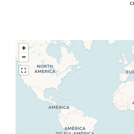
C
+
−