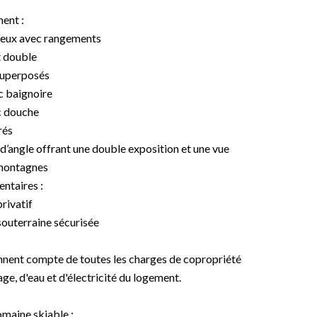
ent :
ieux avec rangements
t double
 superposés
c baignoire
ec douche
rés
d’angle offrant une double exposition et une vue
 montagnes
ntaires :
privatif
souterraine sécurisée
nnent compte de toutes les charges de copropriété
e, d'eau et d'électricité du logement.
domaine skiable :